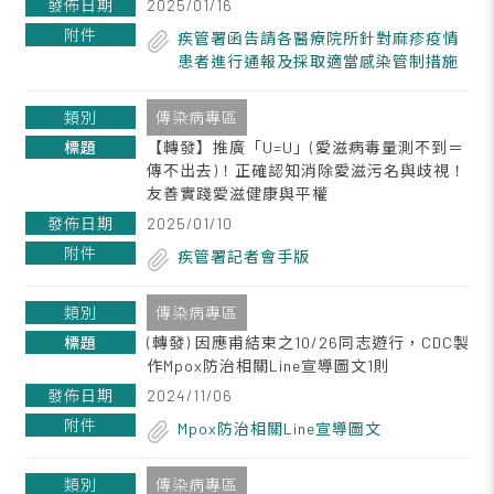
2025/01/16
疾管署函告請各醫療院所針對麻疹疫情
患者進行通報及採取適當感染管制措施
傳染病專區
【轉發】推廣「U=U」(愛滋病毒量測不到＝
傳不出去)！正確認知消除愛滋污名與歧視！
友善實踐愛滋健康與平權
2025/01/10
疾管署記者會手版
傳染病專區
(轉發) 因應甫結束之10/26同志遊行，CDC製
作Mpox防治相關Line宣導圖文1則
2024/11/06
Mpox防治相關Line宣導圖文
傳染病專區