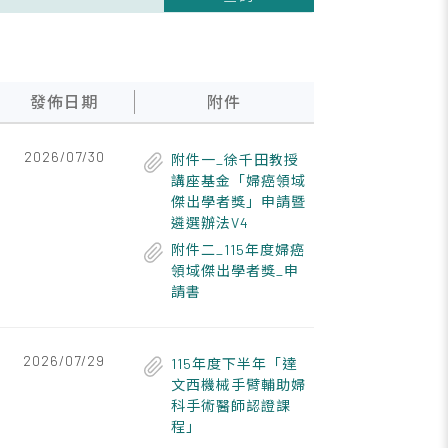
發佈日期
附件
2026/07/30
附件一_徐千田教授
講座基金「婦癌領域
傑出學者獎」申請暨
遴選辦法V4
附件二_115年度婦癌
領域傑出學者獎_申
請書
2026/07/29
115年度下半年「達
文西機械手臂輔助婦
科手術醫師認證課
程」