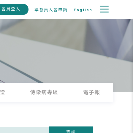
會員登入
準會員入會申請
English
證
傳染病專區
電子報
徵
查詢