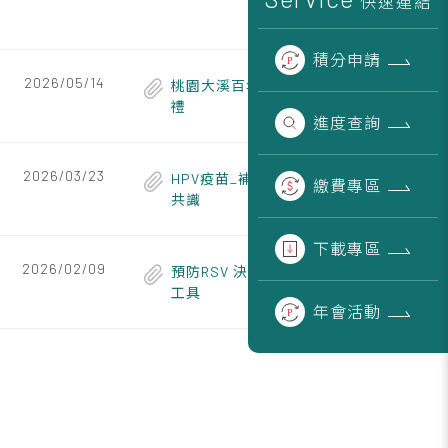
快速連結
積分
申請
2026/05/14
桃園大溪百年茶廠巡
禮
進度
查詢
2026/03/23
HPV疫苗_補充接種
繳費
專區
共識
下載
專區
2026/02/09
預防RSV 決策輔助
工具
年會
活動