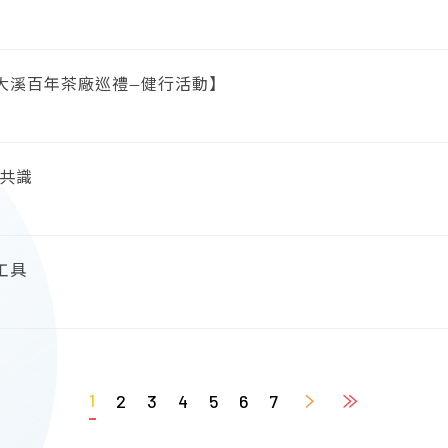
桃園大溪百年茶廠巡禮—健行活動】
種共識
工具
1
2
3
4
5
6
7