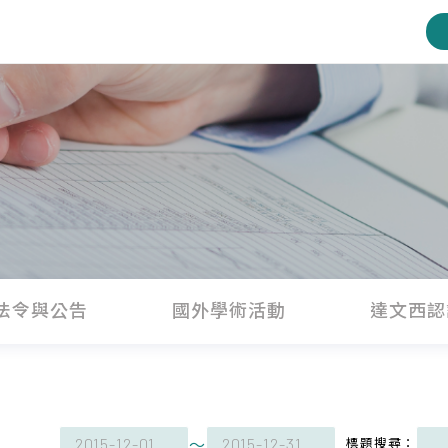
法令與公告
國外學術活動
達文西認
～
標題搜尋：