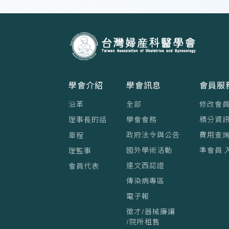
學會介紹
學會訊息
會員服
沿革
全部
修改會
理事⻑的話
學會會務
積分資訊
政府法令與公告
費用查
章程
國外學術活動
準會員 
理監事
達文西認證
會員代表
傳染病專區
電子報
徵才/器械廉讓
/院所租售