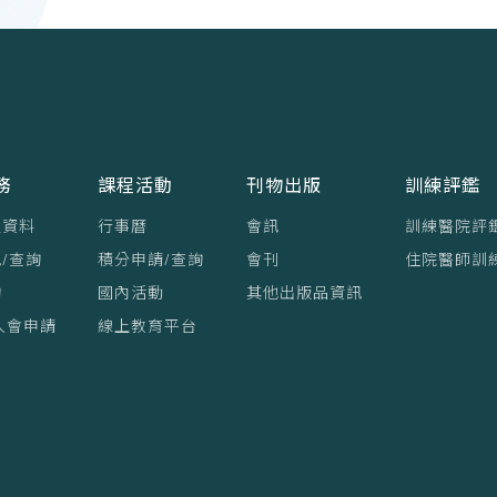
務
課程活動
刊物出版
訓練評鑑
員資料
行事曆
會訊
訓練醫院評
/查詢
積分申請/查詢
會刊
住院醫師訓
詢
國內活動
其他出版品資訊
入會申請
線上教育平台