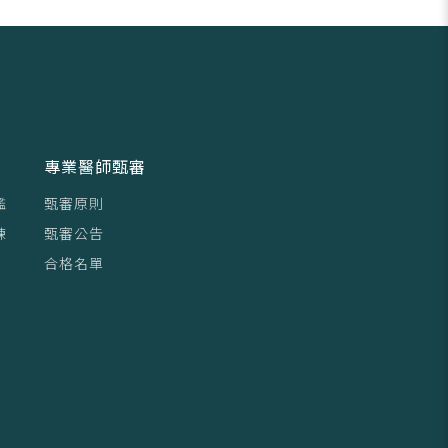
專業醫師甄審
鑑
甄審原則
練
甄審公告
合格名單