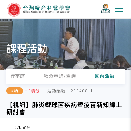
課程活動
行事曆
積分申請/查詢
國內活動
B類
・1積分
活動編號：250408-1
【視訊】肺炎鏈球菌疾病暨疫苗新知線上
研討會
活動資訊