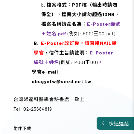
b.
檔案格式：PDF檔（輸出時請勿
保全），檔案大小請勿超過10MB，
檔案名稱請命名為：
E-Poster
編號
＋姓名.pdf
(例如: P001王OO.pdf)
B.
E-Poster改好後，請直接MAIL給
學會
，信件主旨請註明：
E-Poster
編號＋姓名
(例如: P001王OO)
。
學會e-mail:
obsgyntw@seed.net.tw
台灣婦產科醫學會秘書處 敬上
Tel: 02-25684819
快速連結
附件下載