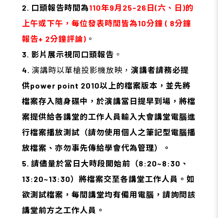
2. 口頭報告時間為
110
年9月25-26日(六、日)的
上午或下午，每位發表時間皆為10分鐘 ( 8分鐘
報告+ 2分鐘評論)
。
3. 影片展示視同口頭報告
。
4.
演講時以單槍投影機放映，
演講者請務必提
供power point 2010以上的檔案版本，並先將
檔案存入隨身碟中，於演講當日提早到場，將檔
案提供給各講堂的工作人員輸入大會講堂電腦進
行檔案播放測試（請勿使用個人之筆記型電腦播
放檔案、亦勿事先傳給學會代為管理）。
5. 請儘量於當日大時段開始前（8:20~8:30、
13:20~13:30）將檔案交至各講堂工作人員。如
欲測試檔案，每間講堂均有備用電腦，請詢問該
講堂前方之工作人員。