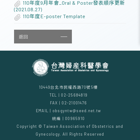
110年度9月年會_Oral & Poster發表順序更新
(2021.08.27)
110年度E-poster Template
返回
10449台北市民權西路70號5樓
TEL | 02-25684819
FAX | 02-21001476
EMAIL | obsgyntw@seed.net.tw
統編 | 00965910
Copyright © Taiwan Association of Obstetrics and
Gynecology. All Rights Reserved