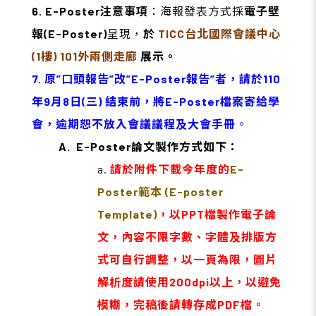
6. E-Poster注意事項
：
海報發表方式採
電子壁
報(E-Poster)
呈現，
於
TICC
台北國際會議中心
(1樓) 101外兩側走廊
展示。
7. 原”口頭報告”改”E-Poster報告”者，請於110
年9月8日(三) 結束前，將E-Poster檔案寄給學
會，逾期恕不放入會議議程及大會手冊
。
A. E-Poster論文製作方式如下：
a.
請於附件下載今年度的
E-
Poster
範本 (E-poster
Template)
，以PPT檔製作電子論
文，內容不限字數、字體及排版方
式可自行調整，以一頁為限，圖片
解析度請使用200dpi以上，以避免
模糊，完稿後請轉存成PDF檔。