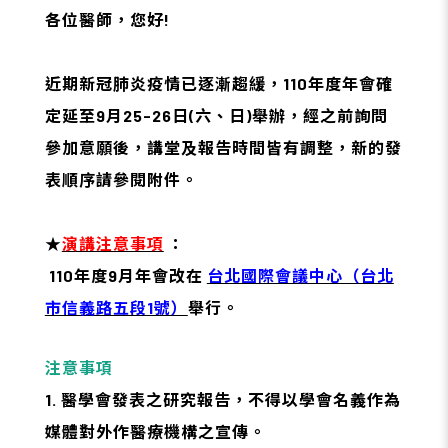
各位醫師，您好!
近期新冠肺炎疫情已逐漸趨緩，110年度年會確
定延至9月25-26日(六、日)舉辦，經之前詢問
參加意願後，講堂及報告時間皆有調整，新的發
表順序請參閱附件。
★
演講注意事項
：
110
年度9月年會改在
台北國際會議中心（台北
市信義路五段1號）
舉行。
注意事項
1. 醫學會發表之研究報告，不得以學會名義作為
媒體對外作醫療機構之宣傳。