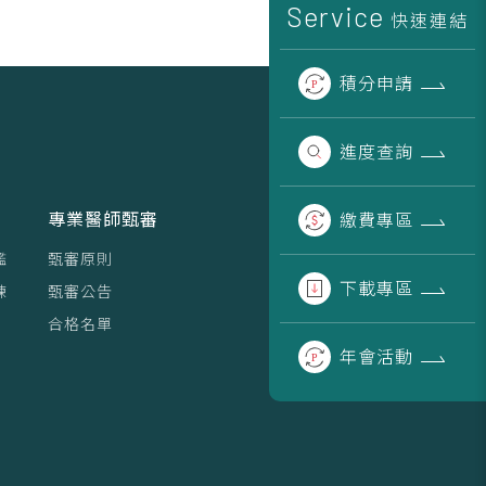
Service
快速連結
積分
申請
進度
查詢
專業醫師甄審
繳費
專區
鑑
甄審原則
下載
專區
練
甄審公告
合格名單
年會
活動