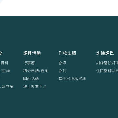
務
課程活動
刊物出版
訓練評鑑
員資料
行事曆
會訊
訓練醫院評
/查詢
積分申請/查詢
會刊
住院醫師訓
詢
國內活動
其他出版品資訊
入會申請
線上教育平台