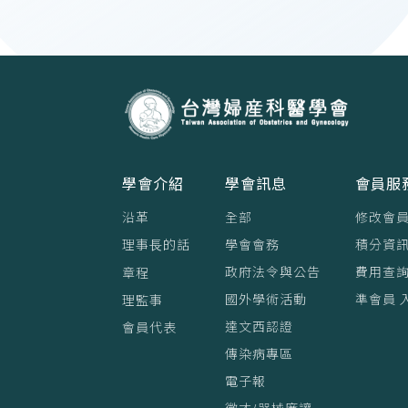
學會介紹
學會訊息
會員服
沿革
全部
修改會
理事⻑的話
學會會務
積分資訊
政府法令與公告
費用查
章程
國外學術活動
準會員 
理監事
達文西認證
會員代表
傳染病專區
電子報