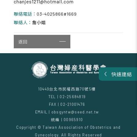
chanjes1211@hotmail.com
聯絡電話：
03-4025866#1669
聯絡人：
詹小姐
返回
快速連結
10449台北市民權西路70號5樓
TEL | 02-25684819
FAX | 02-21001476
EMAIL | obsgyntw@seed.net.tw
統編 | 00965910
Copyright © Taiwan Association of Obstetrics and
Gynecology. All Rights Reserved