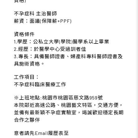
資格)
不孕症科 主治醫師
薪資：面議(保障薪+PPF)
資格條件
1.學歷：公私立大學(學院)醫學系以上畢業
2.經歷：於醫學中心受過訓者佳
3.專長：具備醫師證書、婦產科專科醫師證書及
具施術資格。
工作項目：
不孕症科臨床醫療工作
※上班地點:桃園市桃園區慈文路959號
本院鄰近高速公路、桃園藝文特區，交通方便，
並備有最新穎不孕症實驗室，竭誠歡迎穩定長期
合作之夥伴
意者請先Email履歷表至