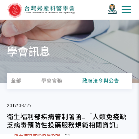
學會訊息
全部
學會會務
政府法令與公告
2017/06/27
衛生福利部疾病管制署函_「人類免疫缺
乏病毒預防性投藥服務規範相關資訊」
衛生福利部疾病管制署
函