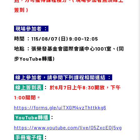
簽到 )
現場參加者 ：
時間 ：115/06/07 (
日
) 9:00-12:05
地點 ：
張榮發基金會國際會議中心
1001
室、(同
步
YouTube
轉播)
線上參加者，請參閱下列課程相關連結 ：
線上簽到表
：
於6月7日上午8:30開放，下午
1:00關閉。
https://forms.gle/uiTXGM4vzThttkkg6
YouTube轉播
：
https://www.youtube.com/live/O5ZxcE0j5vg
手冊電子檔
：