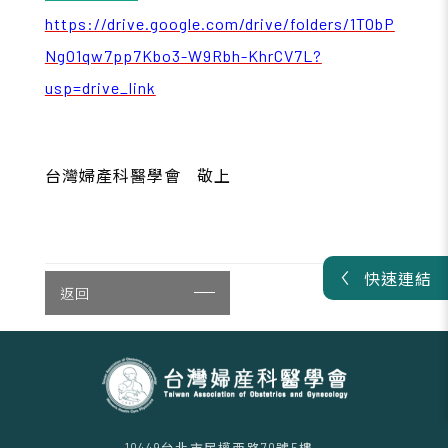
https://drive.google.com/drive/folders/1TObP
NgO1qw7pp7Kbo3-W9Rbh-KhrCV7L?
usp=drive_link
台灣婦產科醫學會 敬上
快速連結
返回