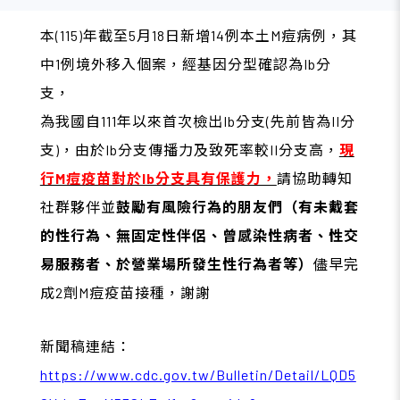
本(115)年截至5月18日新增14例本土M痘病例，其
中1例境外移入個案，經基因分型確認為Ib分
支，
為我國自111年以來首次檢出Ib分支(先前皆為II分
支)，由於Ib分支傳播力及致死率較II分支高，
現
行M痘疫苗對於Ib分支具有保護力，
請協助轉知
社群夥伴並
鼓勵有風險行為的朋友們（有未戴套
的性行為、無固定性伴侶、曾感染性病者、性交
易服務者、於營業場所發生性行為者等）
儘早完
成2劑M痘疫苗接種，謝謝
新聞稿連結：
https://www.cdc.gov.tw/Bulletin/Detail/LQD5