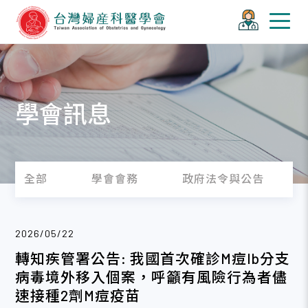
學會訊息
全部
學會會務
政府法令與公告
2026/05/22
轉知疾管署公告: 我國首次確診M痘Ib分支
病毒境外移入個案，呼籲有風險行為者儘
速接種2劑M痘疫苗