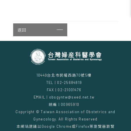
返回
10449台北市民權西路70號5樓
TEL | 02-25684819
FAX | 02-21001476
EMAIL | obsgyntw@seed.net.tw
統編 | 00965910
Copyright © Taiwan Association of Obstetrics and
Gynecology. All Rights Reserved
本網站建議以Google Chrome或Firefox等瀏覽器瀏覽