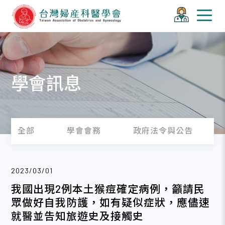
學會訊息
全部
學會會務
政府法令與公告
2023/03/01
我國出現2例本土猴痘確定病例，籲請民
眾做好自我防護，如有疑似症狀，應儘速
就醫並告知旅遊史及接觸史