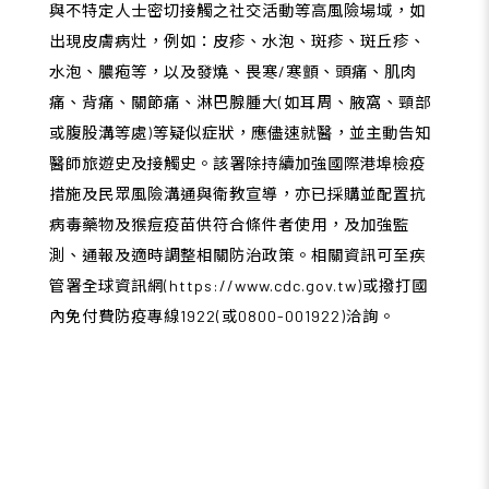
與不特定人士密切接觸之社交活動等高風險場域，如
出現皮膚病灶，例如：皮疹、水泡、斑疹、斑丘疹、
水泡、膿疱等，以及發燒、畏寒/寒顫、頭痛、肌肉
痛、背痛、關節痛、淋巴腺腫大(如耳周、腋窩、頸部
或腹股溝等處)等疑似症狀，應儘速就醫，並主動告知
醫師旅遊史及接觸史。該署除持續加強國際港埠檢疫
措施及民眾風險溝通與衛教宣導，亦已採購並配置抗
病毒藥物及猴痘疫苗供符合條件者使用，及加強監
測、通報及適時調整相關防治政策。相關資訊可至疾
管署全球資訊網(
https://www.cdc.gov.tw
)或撥打國
內免付費防疫專線1922(或0800-001922)洽詢。