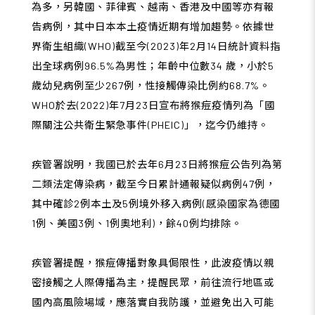
為多，另韓國、菲律賓、越南、香港及中國等亦有報
告病例，其中日本本土疫情近期有增加趨勢。依據世
界衛生組織(WHO)截至今(2023)年2月14日統計資料指
出全球病例96.5%為男性；年齡中位數34 歲，小於5
歲幼兒病例至少267例，性接觸傳染比例約68.7%。
WHO於去(2022)年7月23日宣布將猴痘疫情列為「國
際關注公共衛生緊急事件(PHEIC)」，迄今仍維持。
疾管署說明，我國已於去年6月23日將猴痘公告列為第
二類法定傳染病，截至今日累計通報疑似病例47例，
其中確診2例本土及5例境外移入病例(感染國家為德國
1例、美國3例、1例奧地利)，餘40例均排除。
疾管署提醒，猴痘傳播對象具侷限性，此波疫情以親
密接觸之人際傳播為主，提醒民眾，前往流行地區或
國內高風險場域，應落實自我防護，並避免出入可能