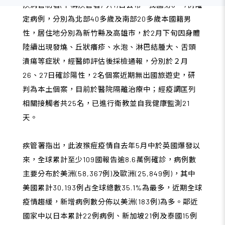
疾病管制署(下稱疾管署)今(1)日公布．我國第6、7例確
定病例，分別為北部40多歲及南部20多歲本國籍男
性，居住地分別為新竹縣及高雄市，於2月下旬因身體
陸續出現發燒、丘狀癢疹、水泡、淋巴結腫大、舌頭
潰瘍等症狀，經醫師評估後採檢通報，分別於２月
26、27日確診陽性，2名個案近期無出國旅遊史，研
判為本土個案，目前於醫院隔離治療中；經疫調匡列
相關接觸者共25名，已進行衛教並自我健康監測21
天。
疾管署指出，此波猴痘疫情自去年5月中於英國爆發以
來，全球累計至少109國報告逾8.6萬例確診，病例數
主要分布於美洲(58,367例)及歐洲(25,849例)，其中
美國累計30,193例占全球總數35.1%為最多，近期全球
疫情趨緩，新增病例數分佈以美洲(183例)為多。鄰近
國家中以日本累計22例病例、新加坡21例及泰國15例