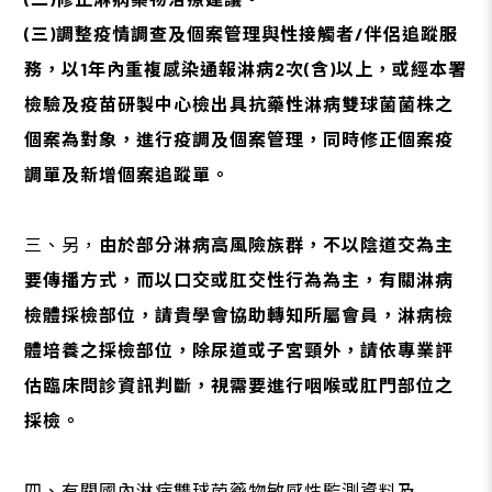
(三)調整疫情調查及個案管理與性接觸者/伴侶追蹤服
務，以1年內重複感染通報淋病2次(含)以上，或經本署
檢驗及疫苗研製中心檢出具抗藥性淋病雙球菌菌株之
個案為對象，進行疫調及個案管理，同時修正個案疫
調單及新增個案追蹤單。
三、另，
由於部分淋病高風險族群，不以陰道交為主
要傳播方式，而以口交或肛交性行為為主，有關淋病
檢體採檢部位，請貴學會協助轉知所屬會員，淋病檢
體培養之採檢部位，除尿道或子宮頸外，請依專業評
估臨床問診資訊判斷，視需要進行咽喉或肛門部位之
採檢。
四、有關國內淋病雙球菌
藥物敏感性監測資料
及