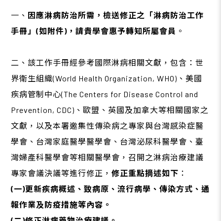
一、
因應淋病防治所需，檢送修正之「淋病防治工作
手冊」(如附件)，請貴學會惠予轉知所屬會員
。
二、該工作手冊經參考國際淋病相關文獻，包含：世
界衛生組織(World Health Organization, WHO)、美國
疾病管制中心(The Centers for Disease Control and
Prevention, CDC)、歐盟、英國及加拿大等相關國家之
文獻，以及本署邀集性傳染病之專家與台灣感染症醫
學會、台灣家庭醫學醫學會、台灣泌尿科醫學會、臺
灣婦產科醫學會等相關醫學會，召開之淋病治療建議
專家會議決議等進行修正，
修正重點摘述如下
：
(一)更新疾病概述、致病原、流行病學、傳染方式、通
報作業及防疫措施等內容。
(二)修正淋病藥物治療建議。