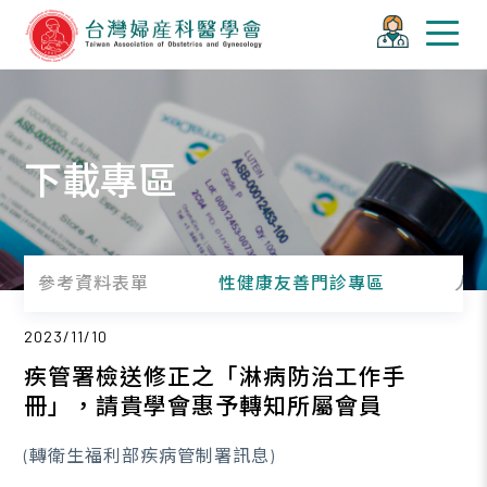
下載專區
參考資料表單
性健康友善門診專區
人
2023/11/10
疾管署檢送修正之「淋病防治工作手
冊」，請貴學會惠予轉知所屬會員
(轉衛生福利部疾病管制署訊息)