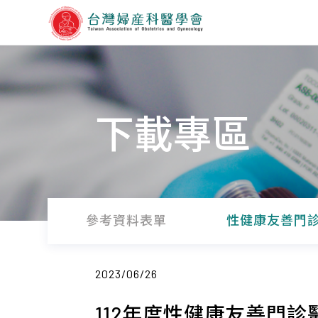
下載專區
參考資料表單
性健康友善門
2023/06/26
112年度性健康友善門診