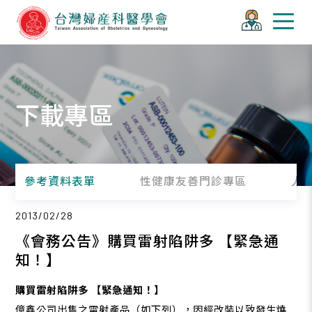
下載專區
參考資料表單
性健康友善門診專區
人
2013/02/28
《會務公告》購買雷射陷阱多 【緊急通
知！】
購買雷射陷阱多 【
緊急通知！
】
億鑫公司出售之雷射產品（如下列），因經改裝以致發生燒