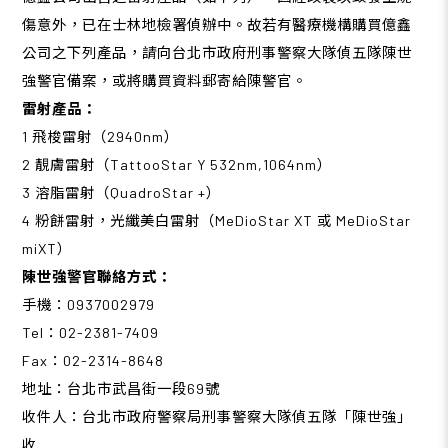
傷意外，已在士林地檢署偵辦中。故若有醫療機構購買億鑫
公司之下列產品，請向台北市政府刑事警察大隊偵五隊陳世
強警官備案，或將購買資料郵寄給陳警官。
雷射產品：
1 飛梭雷射（2940nm）
2 靚膚雷射（TattooStar Y 532nm,1064nm）
3 溶脂雷射（QuadroStar +）
4 粉餅雷射，光纖美白雷射（MeDioStar XT 或 MeDioStar
miXT）
陳世強警官聯絡方式：
手機：0937002979
Tel：02-2381-7409
Fax：02-2314-8648
地址：台北市武昌街一段69號
收件人：台北市政府警察局刑事警察大隊偵五隊「陳世強」
收