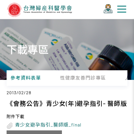
下載專區
參考資料表單
性健康友善門診專區
人
2013/02/28
《會務公告》青少女(年)避孕指引- 醫師版
附件下載
青少女避孕指引_醫師版_final