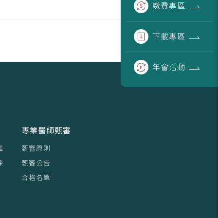
繳費
專區
下載
專區
年會
活動
專業醫師甄審
鑑
甄審原則
練
甄審公告
合格名單