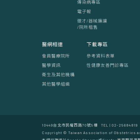
傳染病專區
電子報
徵才/器械廉讓
/院所租售
醫網相連
下載專區
會員醫療院所
參考資料表單
醫學資訊
性健康友善門診專區
衛生及其他機構
其他醫學組織
10449台北市民權西路70號5樓
TEL | 02-25684819
Copyright © Taiwan Association of Obstetrics a
本網站建議以Google Chrome或Firefox等瀏覽器瀏