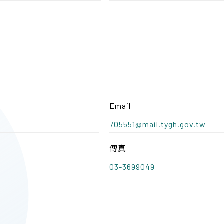
Email
705551@mail.tygh.gov.tw
傳真
03-3699049