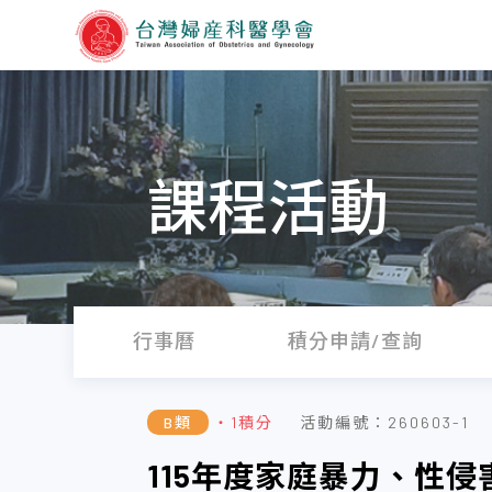
課程活動
行事曆
積分申請/查詢
B類
・1積分
活動編號：260603-1
115年度家庭暴力、性