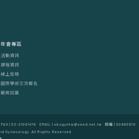
年會專區
活動資訊
課程資訊
線上投稿
國際學術交流報名
廠商招募
FAX | 02-21001476
EMAIL | obsgyntw@seed.net.tw
統編 | 00965910
nd Gynecology. All Rights Reserved
覽