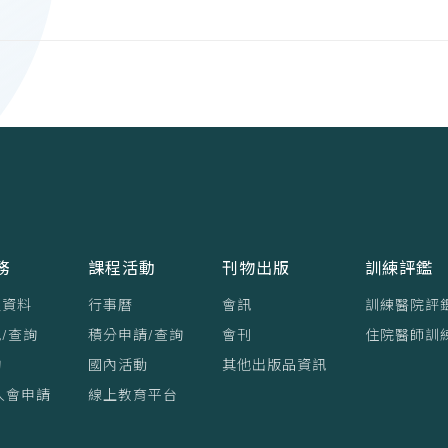
務
課程活動
刊物出版
訓練評鑑
員資料
行事曆
會訊
訓練醫院評
/查詢
積分申請/查詢
會刊
住院醫師訓
詢
國內活動
其他出版品資訊
入會申請
線上教育平台