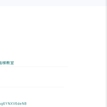
階梯教室
oug6YNXV6deN8