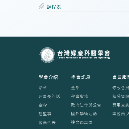
課程表
學會介紹
學會訊息
會員服
沿革
全部
修改會
理事⻑的話
學會會務
積分資訊
政府法令與公告
費用查
章程
國外學術活動
準會員 
理監事
達文西認證
會員代表