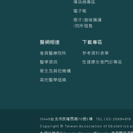
傳染病專區
電子報
徵才/器械廉讓
/院所租售
醫網相連
下載專區
會員醫療院所
參考資料表單
醫學資訊
性健康友善門診專區
衛生及其他機構
其他醫學組織
10449台北市民權西路70號5樓
TEL | 02-25684819
Copyright © Taiwan Association of Obstetrics a
本網站建議以Google Chrome或Firefox等瀏覽器瀏