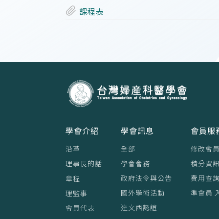
課程表
學會介紹
學會訊息
會員服
沿革
全部
修改會
理事⻑的話
學會會務
積分資訊
政府法令與公告
費用查
章程
國外學術活動
準會員 
理監事
達文西認證
會員代表