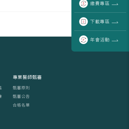
繳費
專區
下載
專區
年會
活動
專業醫師甄審
鑑
甄審原則
練
甄審公告
合格名單