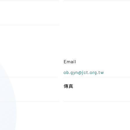
Email
ob.gyn@jct.org.tw
傳真