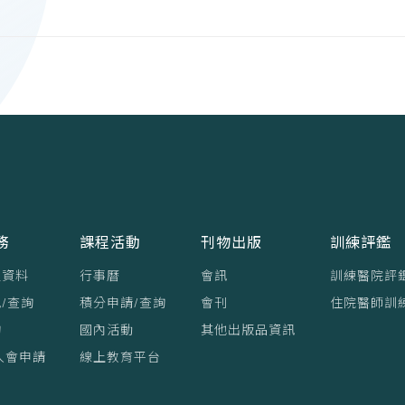
務
課程活動
刊物出版
訓練評鑑
員資料
行事曆
會訊
訓練醫院評
/查詢
積分申請/查詢
會刊
住院醫師訓
詢
國內活動
其他出版品資訊
入會申請
線上教育平台