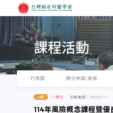
課程活動
行事曆
積分申請/查詢
B類
・2積分
活動編號：251031-1
114年風險概念課程暨