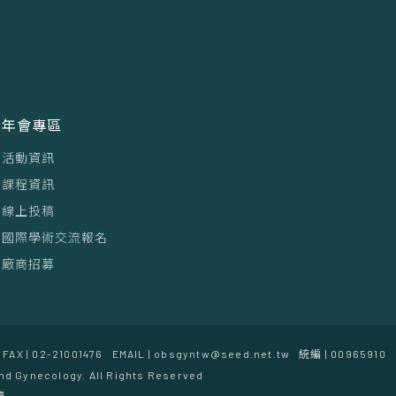
年會專區
活動資訊
課程資訊
線上投稿
國際學術交流報名
廠商招募
FAX | 02-21001476
EMAIL | obsgyntw@seed.net.tw
統編 | 00965910
nd Gynecology. All Rights Reserved
覽