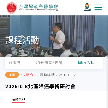
課程活動
行事曆
積分申請/查詢
國內活動
B類
・2積分
活動編號：251018-2
20251018北區婦癌學術研討會
活動資訊