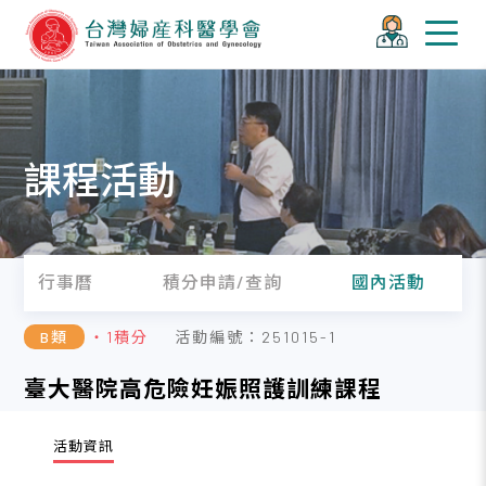
課程活動
行事曆
積分申請/查詢
國內活動
B類
・1積分
活動編號：251015-1
臺大醫院高危險妊娠照護訓練課程
活動資訊