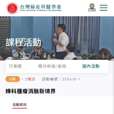
課程活動
行事曆
積分申請/查詢
國內活動
B類
・2積分
活動編號：250419-1
婦科腫瘤消融新境界
活動資訊