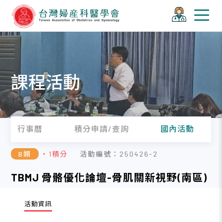
課程活動
行事曆
積分申請/查詢
國內活動
B類
・1積分
活動編號：250426-2
TBMJ 骨骼優化論壇-骨肌關新視野(南區)
活動資訊