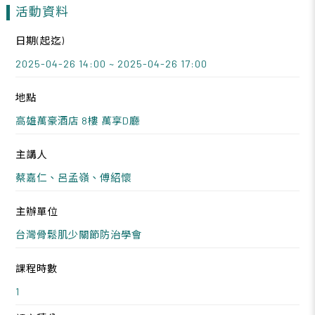
活動資料
日期(起迄)
2025-04-26 14:00 ~ 2025-04-26 17:00
地點
高雄萬豪酒店 8樓 萬享D廳
主講人
蔡嘉仁、呂孟嶺、傅紹懷
主辦單位
台灣骨鬆肌少關節防治學會
課程時數
1