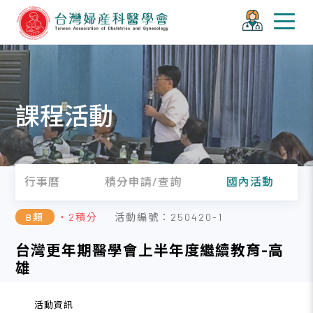
課程活動
行事曆
積分申請/查詢
國內活動
B類
・2積分
活動編號：250420-1
台灣更年期醫學會上半年度繼續教育-高
雄
活動資訊