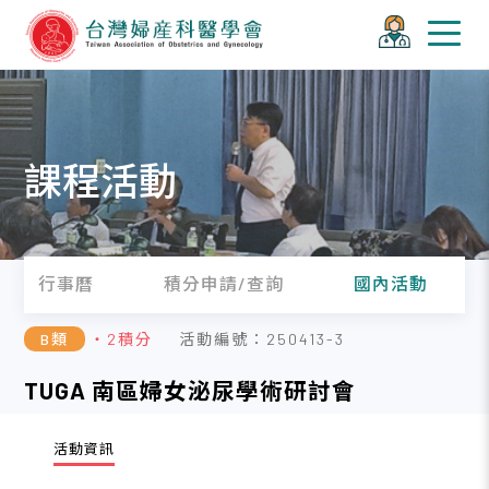
課程活動
行事曆
積分申請/查詢
國內活動
B類
・2積分
活動編號：250413-3
TUGA 南區婦女泌尿學術研討會
活動資訊