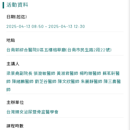
活動資料
日期(起迄)
2025-04-13 08:50 ~ 2025-04-13 12:30
地點
台南郭綜合醫院B區五樓榕華廳(台南市民生路2段22號)
主講人
梁景堯副院長 張崑敏醫師 黃淑君醫師 楊昀臻醫師 蘇茗軒醫
師 陳緒鵬醫師 劉芝谷醫師 陳文欣醫師 朱麗靜醫師 陳三農醫
師
主辦單位
台灣婦女泌尿暨骨盆醫學會
課程時數