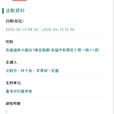
活動資料
日期(起迄)
2025-04-13 08:30 ~ 2025-04-13 12:00
地點
高雄福華大飯店7樓金龍廳(高雄市新興區七賢一路311號)
主講人
沈靜芬、林千裕、李秉穎、紀鑫
主辦單位
臺灣兒科醫學會
課程時數
1