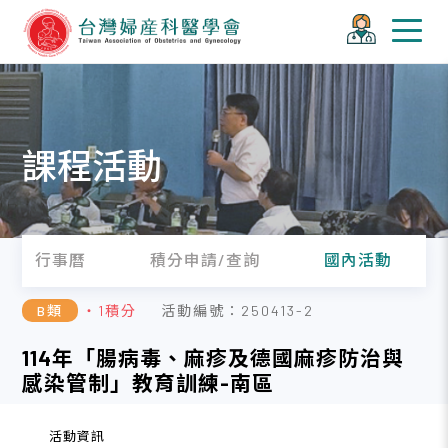
課程活動
行事曆
積分申請/查詢
國內活動
B類
・1積分
活動編號：250413-2
114年「腸病毒、麻疹及德國麻疹防治與
感染管制」教育訓練-南區
活動資訊