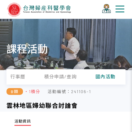
課程活動
行事曆
積分申請/查詢
國內活動
B類
・1積分
活動編號：241106-1
雲林地區婦幼聯合討論會
活動資訊