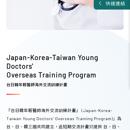
快速連結
2026/08
09
婦產科藥物新進展研討會
A類
・4學分
台大醫學院 201講堂
Japan-Korea-Taiwan Young
13:00 - 16:50 (4 hours)
Doctors'
Overseas Training Program
台日韓年輕醫師海外交流訓練計畫
2026/08
09
『台日韓年輕醫師海外交流訓練計畫』 (Japan-Korea-
中華民國基層醫療協會 第十一屆第一次會員大會暨
Taiwan Young Doctors' Overseas Training Program)」為
學術演講(實體會議＆同步視訊)
台、日、韓三國共同建立，此短期交流計畫只提供 台、日、
B類
・1學分