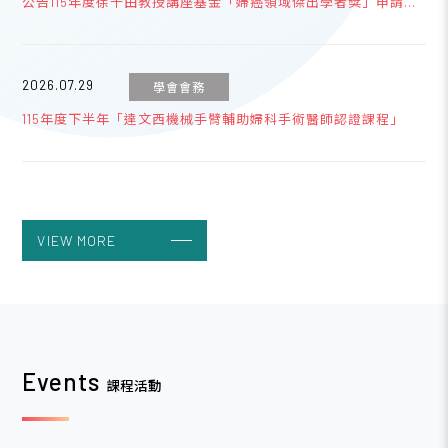
公告115年度徐千田教授講座基金「婦癌領域傑出學者獎」申請事
宜
2026.07.29
學會會務
115年度下半年「達文西機械手臂輔助婦科手術醫師認證課程」
2026.03.01
學會會務
115年度會員旅遊-7/31-8/2【3天2夜南臺灣墾丁之旅】
VIEW MORE
2023.04.19
學會會務
台灣婦產科醫學會網路銀行或ATM繳費說明
Events
課程活動
2023.04.19
學會會務