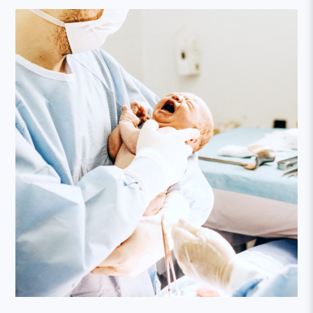
線上列印收據流程說明
2020.04.06
學會會務
本網站建議以Firefox或Google Chrome等瀏覽器瀏覽。
2026.06.03
學會會務
6/7 (日) 上午【2026 AT (America-Taiwan) Joint Conference】
相關視訊及簽到連結