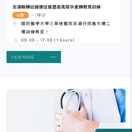
澎湖縣婦幼健康促進暨高風險孕產婦教育訓練
B類
・1學分
國防醫學大學三軍總醫院澎湖分院舊大樓二
樓訓練教室。
09:00 - 17:00 (1 hours)
VIEW MORE
2026/08
09
115年度孕婦及高危險群流感疫苗接種教育訓練課程
A類
・3學分
台大醫學院 201講堂
09:00 - 12:00 (3 hours)