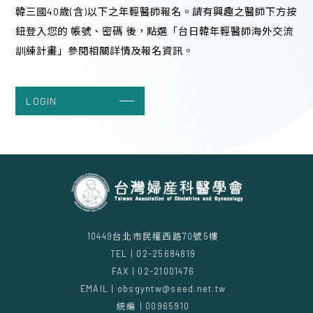
韓三國40歲(含)以下之年輕醫師報名。請有興趣之醫師下方按
張榮發基金會十樓1001會議室 (台北市中正
鈕登入您的 帳號、密碼 後，點選「台日韓年輕醫師海外交流
區中山南路11號)+同步視訊
訓練計畫」參閱相關詳情及報名資訊。
13:30 - 17:15 (1 hours)
LOGIN
10449台北市民權西路70號5樓
TEL | 02-25684819
FAX | 02-21001476
EMAIL | obsgyntw@seed.net.tw
統編 | 00965910