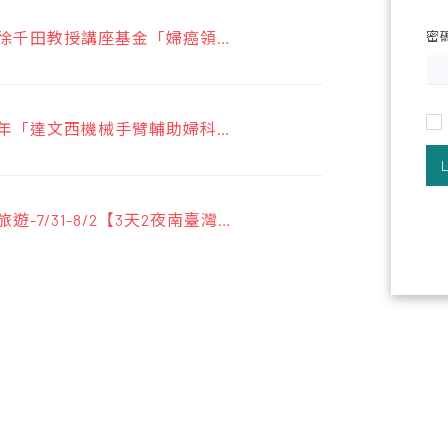
年度徐千田教授講座基金「婦癌領域
密
」申請事宜
下半年「達文西機械手臂輔助婦科手
課程」
旅遊-7/31-8/2【3天2夜南臺灣墾
醫學會網路銀行或ATM繳費說明
據流程說明