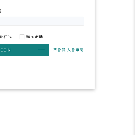
碼
顯示密碼
記住我
準會員 入會申請
LOGIN