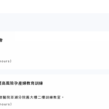
會
 hours)
暨高風險孕產婦教育訓練
總醫院澎湖分院舊大樓二樓訓練教室。
 hours)