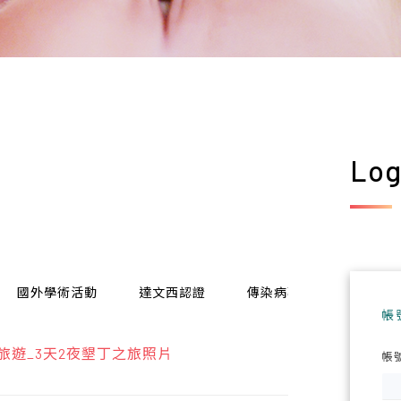
Log
國外學術活動
達文西認證
傳染病專區
電子報
帳
員旅遊_3天2夜墾丁之旅照片
帳