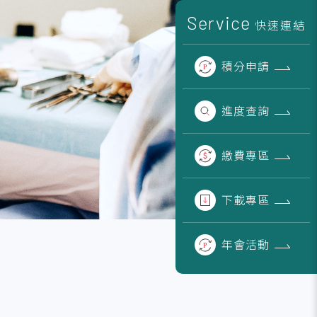
Service
快速連結
積分
申請
進度
查詢
繳費
專區
下載
專區
年會
活動