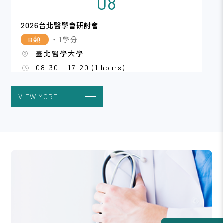
08
2026台北醫學會研討會
B類
・1學分
臺北醫學大學
08:30 - 17:20 (1 hours)
VIEW MORE
2026/08
08
澎湖縣婦幼健康促進暨高風險孕產婦教育訓練
B類
・1學分
國防醫學大學三軍總醫院澎湖分院舊大樓二
樓訓練教室。
09:00 - 17:00 (1 hours)