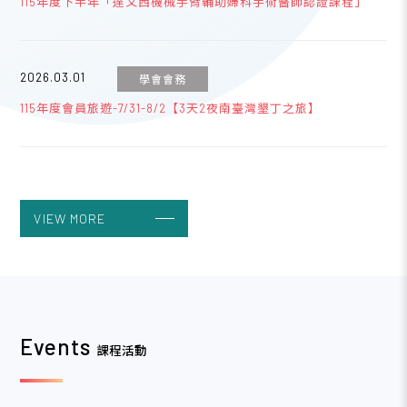
115年度下半年「達文西機械手臂輔助婦科手術醫師認證課程」
2026.03.01
學會會務
115年度會員旅遊-7/31-8/2【3天2夜南臺灣墾丁之旅】
2023.04.19
學會會務
台灣婦產科醫學會網路銀行或ATM繳費說明
VIEW MORE
2023.04.19
學會會務
線上列印收據流程說明
Events
課程活動
2020.04.06
學會會務