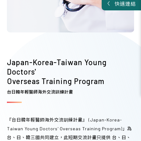
快速連結
2026/08
09
115年度孕婦及高危險群流感疫苗接種教育訓練課程
A類
・3學分
Japan-Korea-Taiwan Young
台大醫學院 201講堂
Doctors'
09:00 - 12:00 (3 hours)
Overseas Training Program
台日韓年輕醫師海外交流訓練計畫
2026/08
09
『台日韓年輕醫師海外交流訓練計畫』 (Japan-Korea-
Taiwan Young Doctors' Overseas Training Program)」為
婦產科藥物新進展研討會
台、日、韓三國共同建立，此短期交流計畫只提供 台、日、
A類
・4學分