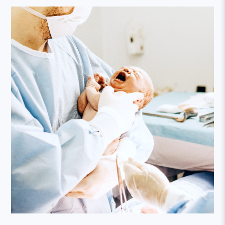
本網站建議以Firefox或Google Chrome等瀏覽器瀏覽。
2026.06.03
學會會務
6/7 (日) 上午【2026 AT (America-Taiwan) Joint Conference】
相關視訊及簽到連結
2026.05.22
傳染病專區
轉知疾管署公告: 我國首次確診M痘Ib分支病毒境外移入個案，呼
籲有風險行為者儘速接種2劑M痘疫苗