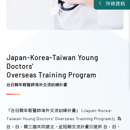
快速連結
2026/08
16
更年期專業人員線上教育訓練
A類
・3學分
此課程為線上課程，透過YouTube播映
13:00 - 16:30 (3 hours)
Japan-Korea-Taiwan Young
Doctors'
Overseas Training Program
2026/08
台日韓年輕醫師海外交流訓練計畫
21
115年重複的夢魘與凝固的時間：性侵害兒少驗傷採
『台日韓年輕醫師海外交流訓練計畫』 (Japan-Korea-
證與創傷後壓力（PTSD）臨床實務教育訓練
Taiwan Young Doctors' Overseas Training Program)」為
B類
・1學分
台、日、韓三國共同建立，此短期交流計畫只提供 台、日、
台東馬偕紀念醫院 恩典樓9樓 李庥紀念禮拜