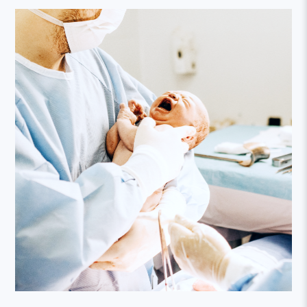
線上列印收據流程說明
2020.04.06
學會會務
本網站建議以Firefox或Google Chrome等瀏覽器瀏覽。
2026.06.03
學會會務
6/7 (日) 上午【2026 AT (America-Taiwan) Joint Conference】
相關視訊及簽到連結