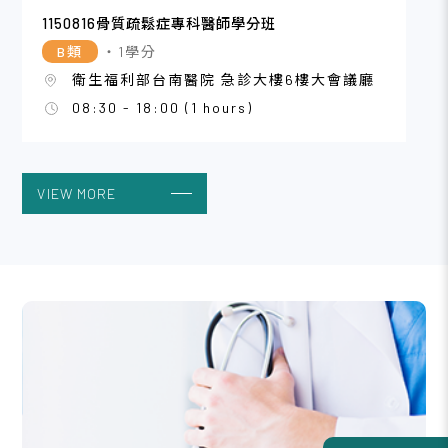
1150816骨質疏鬆症專科醫師學分班
B類
・1學分
衛生福利部台南醫院 急診大樓6樓大會議廳
08:30 - 18:00 (1 hours)
VIEW MORE
2026/08
16
115年度三高防治繼續教育課程_台中
A類
・3學分
中國附醫癌症中心 1樓階梯教室
08:45 - 12:00 (3 hours)