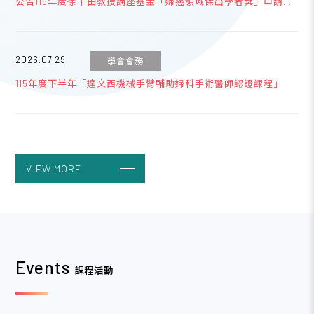
公告115年度徐千田教授講座基金「婦癌領域傑出學者獎」申請事
宜
2026.07.29
學會會務
115年度下半年「達文西機械手臂輔助婦科手術醫師認證課程」
2026.03.01
學會會務
115年度會員旅遊-7/31-8/2【3天2夜南臺灣墾丁之旅】
VIEW MORE
2023.04.19
學會會務
台灣婦產科醫學會網路銀行或ATM繳費說明
Events
課程活動
2023.04.19
學會會務