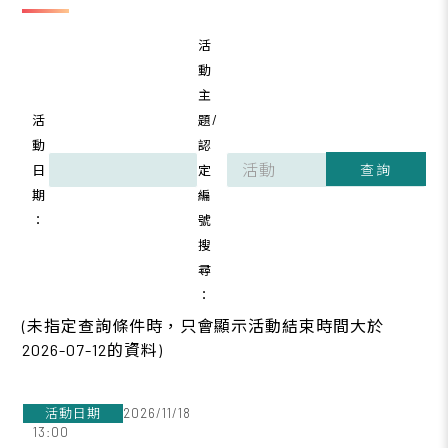
活
動
主
活
題/
動
認
查詢
日
定
期
編
：
號
搜
尋
：
(未指定查詢條件時，只會顯示活動結束時間大於
2026-07-12的資料)
2026/11/18
13:00