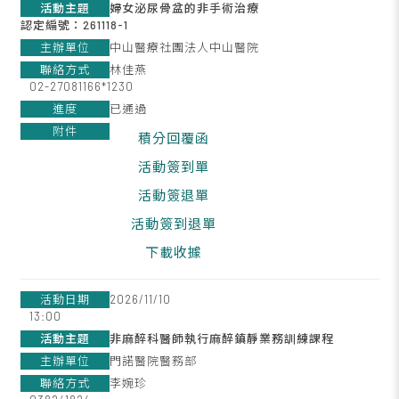
婦女泌尿骨盆的非手術治療
認定編號：261118-1
中山醫療社團法人中山醫院
林佳燕
02-27081166*1230
已通過
積分回覆函
活動簽到單
活動簽退單
活動簽到退單
下載收據
2026/11/10
13:00
非麻醉科醫師執行麻醉鎮靜業務訓練課程
門諾醫院醫務部
李婉珍