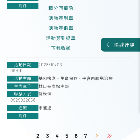
積分回覆函
活動簽到單
活動簽退單
活動簽到退單
快速連結
下載收據
2026/10/03
09:00
基因檢測、生育保存、子宮內胎兒治療
林口長庚婦產部
葉欣倪
0929922658
未通過
1
2
3
4
5
6
7