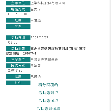
上準科技股份有限公司
呂秀珍
0919399100
未通過
2026/10/17
08:30
高危險妊娠照護教育訓練[直播]課程
認定編號：261017-1
台灣周產期醫學會
吳敏智
23816198
已通過
積分回覆函
活動簽到單
活動簽退單
活動簽到退單